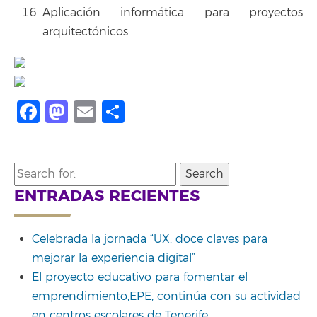
Aplicación informática para proyectos
arquitectónicos.
Facebook
Mastodon
Email
Compartir
Search
for:
ENTRADAS RECIENTES
Celebrada la jornada “UX: doce claves para
mejorar la experiencia digital”
El proyecto educativo para fomentar el
emprendimiento,EPE, continúa con su actividad
en centros escolares de Tenerife