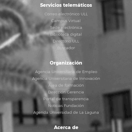
Servicios telemáticos
Correo electrónico ULL
Campus Virtual
Sede electrónica
Biblioteca digital
Directorio ULL
Buscador
Organización
Agencia Universitaria de Empleo
Agencia Universitaria de Innovación
Área de formación
Dirección Gerencia
Portal de transparencia
Noticias Fundación
Agenda Universidad de La Laguna
Acerca de