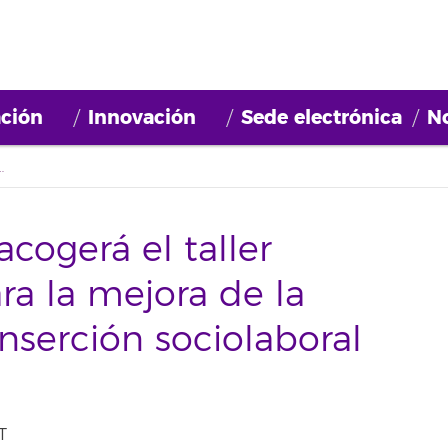
ción
Innovación
Sede electrónica
No
a de la empleabilidad y la inserción sociolaboral en el marco local'
acogerá el taller
ra la mejora de la
nserción sociolaboral
T