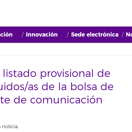
ción
Innovación
Sede electrónica
No
visional de aceptados/as y excluidos/as de la bolsa de becarios/as – gabinete de comunicación
listado provisional de
uidos/as de la bolsa de
nete de comunicación
 noticia.