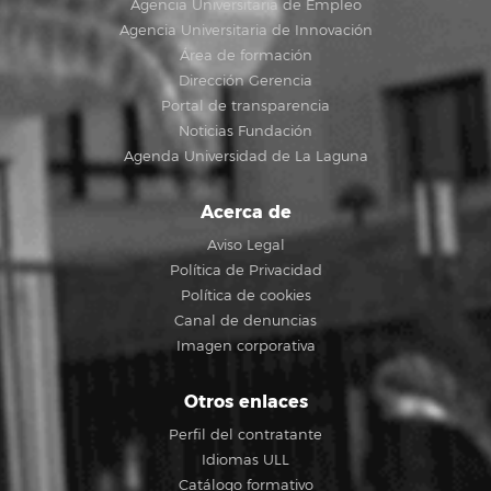
Agencia Universitaria de Empleo
Agencia Universitaria de Innovación
Área de formación
Dirección Gerencia
Portal de transparencia
Noticias Fundación
Agenda Universidad de La Laguna
Acerca de
Aviso Legal
Política de Privacidad
Política de cookies
Canal de denuncias
Imagen corporativa
Otros enlaces
Perfil del contratante
Idiomas ULL
Catálogo formativo