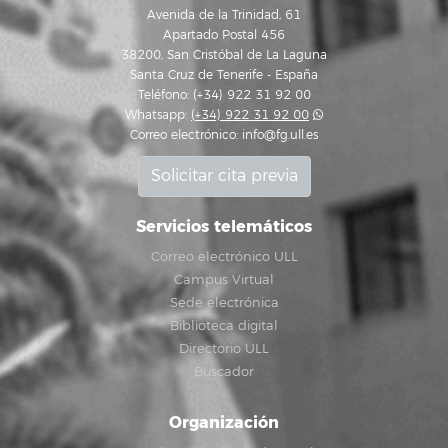
Avenida de la Trinidad, 61
Apartado Postal 456
38200, San Cristóbal de La Laguna
Santa Cruz de Tenerife - España
Teléfono: (+34) 922 31 92 00
Whatsapp:
(+34) 922 31 92 00
Correo electrónico:
info@fg.ull.es
Solicitar cita previa
Servicios telemáticos
Correo electrónico ULL
Campus Virtual
Sede electrónica
Biblioteca digital
Directorio ULL
Buscador
Organización