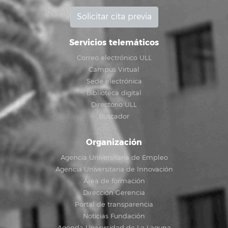
Solicitar cita previa
Servicios telemáticos
Correo electrónico ULL
Campus Virtual
Sede electrónica
Biblioteca digital
Directorio ULL
Buscador
Organización
Agencia Universitaria de Empleo
Agencia Universitaria de Innovación
Área de formación
Dirección Gerencia
Portal de transparencia
Noticias Fundación