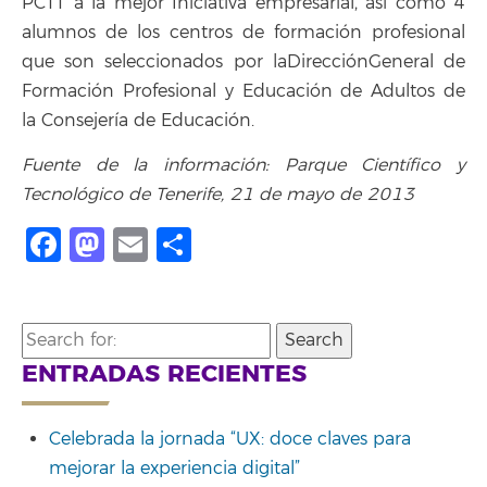
PCTT a la mejor Iniciativa empresarial, así como 4
alumnos de los centros de formación profesional
que son seleccionados por laDirecciónGeneral de
Formación Profesional y Educación de Adultos de
la Consejería de Educación.
Fuente de la información: Parque Científico y
Tecnológico de Tenerife, 21 de mayo de 2013
Facebook
Mastodon
Email
Compartir
Search
for:
ENTRADAS RECIENTES
Celebrada la jornada “UX: doce claves para
mejorar la experiencia digital”