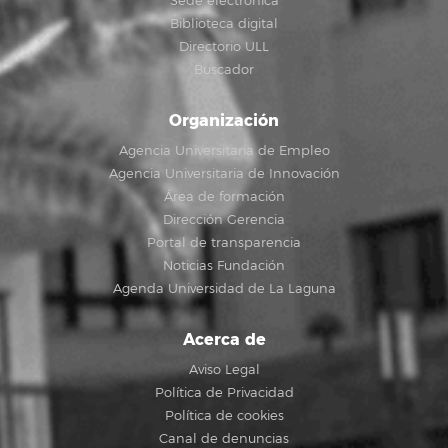
Sede electrónica
Biblioteca digital
Directorio ULL
Buscador
Organización
Agencia Universitaria de Empleo
Agencia Universitaria de Innovación
Área de formación
Dirección Gerencia
Portal de transparencia
Noticias Fundación
Agenda Universidad de La Laguna
Acerca de
Aviso Legal
Política de Privacidad
Política de cookies
Canal de denuncias