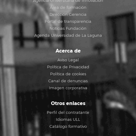
Agencia Universitaria de Innovación
Área de formación
Dirección Gerencia
Portal de transparencia
Noticias Fundación
Agenda Universidad de La Laguna
Acerca de
Aviso Legal
Política de Privacidad
Política de cookies
Canal de denuncias
Imagen corporativa
Otros enlaces
Perfil del contratante
Idiomas ULL
Catálogo formativo