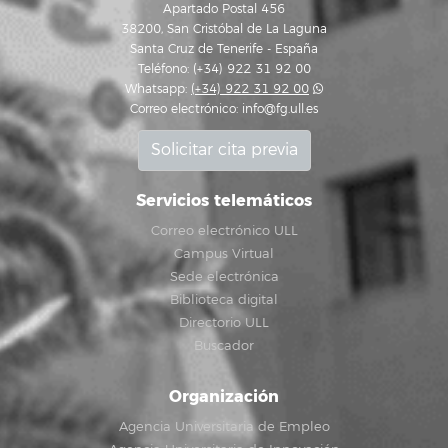
Apartado Postal 456
38200, San Cristóbal de La Laguna
Santa Cruz de Tenerife - España
Teléfono: (+34) 922 31 92 00
Whatsapp:
(+34) 922 31 92 00
Correo electrónico:
info@fg.ull.es
Solicitar cita previa
Servicios telemáticos
Correo electrónico ULL
Campus Virtual
Sede electrónica
Biblioteca digital
Directorio ULL
Buscador
Organización
Agencia Universitaria de Empleo