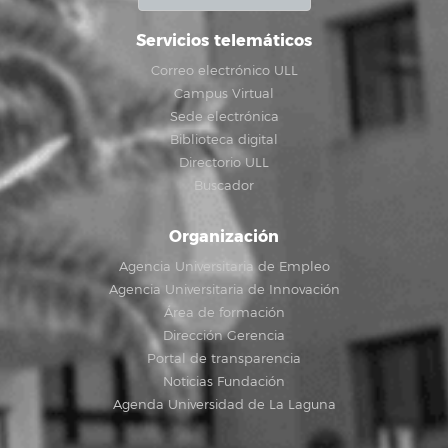
Servicios telemáticos
Correo electrónico ULL
Campus Virtual
Sede electrónica
Biblioteca digital
Directorio ULL
Buscador
Organización
Agencia Universitaria de Empleo
Agencia Universitaria de Innovación
Área de formación
Dirección Gerencia
Portal de transparencia
Noticias Fundación
Agenda Universidad de La Laguna