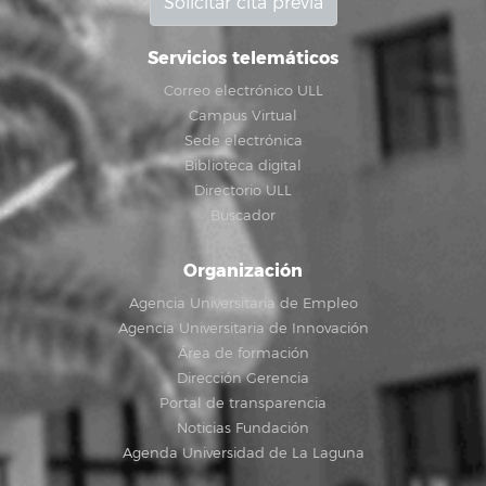
Solicitar cita previa
Servicios telemáticos
Correo electrónico ULL
Campus Virtual
Sede electrónica
Biblioteca digital
Directorio ULL
Buscador
Organización
Agencia Universitaria de Empleo
Agencia Universitaria de Innovación
Área de formación
Dirección Gerencia
Portal de transparencia
Noticias Fundación
Agenda Universidad de La Laguna