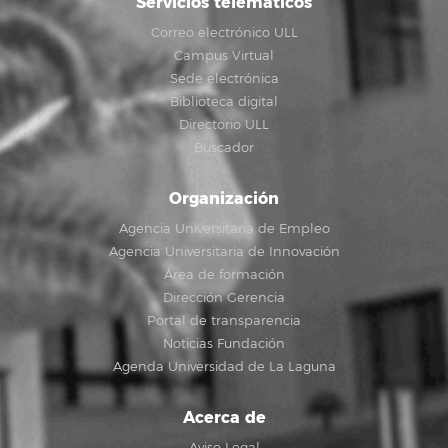
Servicios telemáticos
Correo electrónico ULL
Campus Virtual
Sede electrónica
Biblioteca digital
Directorio ULL
Buscador
Organización
Agencia Universitaria de Empleo
Agencia Universitaria de Innovación
Área de formación
Dirección Gerencia
Portal de transparencia
Noticias Fundación
Agenda Universidad de La Laguna
Acerca de