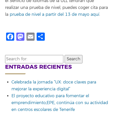
el Servicio de idiomas de la ULL tendrán que
realizar una prueba de nivel, puedes coger cita para
la
prueba de nivel a partir del 13 de mayo aquí
.
Facebook
Mastodon
Email
Compartir
Search
for:
ENTRADAS RECIENTES
Celebrada la jornada “UX: doce claves para
mejorar la experiencia digital”
El proyecto educativo para fomentar el
emprendimiento,EPE, continúa con su actividad
en centros escolares de Tenerife