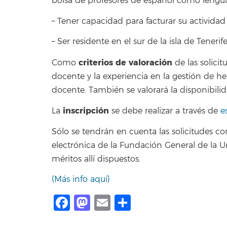
bolsa de profesores de español como lengua
– Tener capacidad para facturar su activida
– Ser residente en el sur de la isla de Tenerif
criterios de valoración
Como
de las solicit
docente y la experiencia en la gestión de h
docente. También se valorará la disponibilid
inscripción
La
se debe realizar a través de
es
Sólo se tendrán en cuenta las solicitudes
electrónica de la Fundación General de la U
méritos allí dispuestos.
(Más info aquí)
Facebook
Mastodon
Email
Share