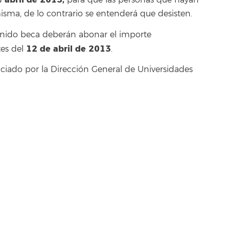
para que las personas que hayan
sma, de lo contrario se entenderá que desisten.
enido beca deberán abonar el importe
12 de abril de 2013
tes del
.
nciado por la Dirección General de Universidades