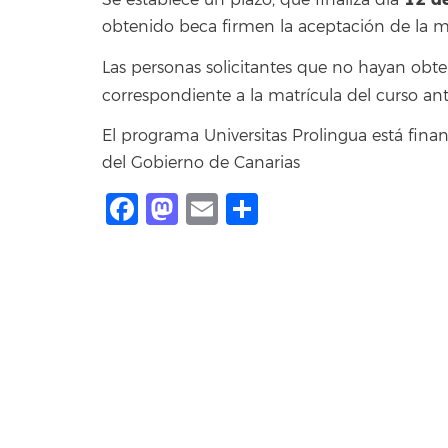
Se establece un plazo, que finaliza día
obtenido beca firmen la aceptación de la mi
Las personas solicitantes que no hayan obt
correspondiente a la matrícula del curso an
El programa Universitas Prolingua está fina
del Gobierno de Canarias
Facebook
Mastodon
Email
Share