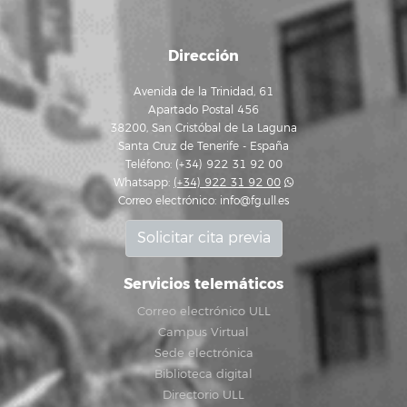
Dirección
Avenida de la Trinidad, 61
Apartado Postal 456
38200, San Cristóbal de La Laguna
Santa Cruz de Tenerife - España
Teléfono: (+34) 922 31 92 00
Whatsapp:
(+34) 922 31 92 00
Correo electrónico:
info@fg.ull.es
Solicitar cita previa
Servicios telemáticos
Correo electrónico ULL
Campus Virtual
Sede electrónica
Biblioteca digital
Directorio ULL