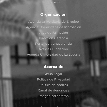
Buscador
Organización
Agencia Universitaria de Empleo
Agencia Universitaria de Innovación
Área de formación
Dirección Gerencia
Portal de transparencia
Noticias Fundación
Agenda Universidad de La Laguna
Acerca de
Aviso Legal
Política de Privacidad
Política de cookies
Canal de denuncias
Imagen corporativa