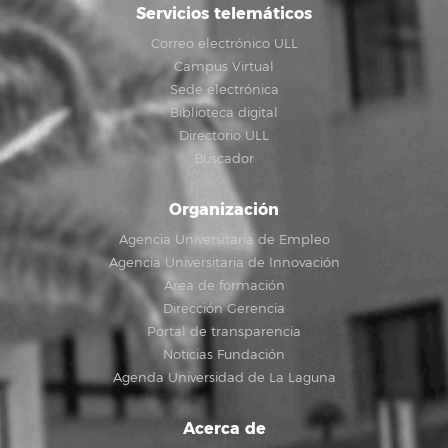
Servicios telemáticos
Correo electrónico ULL
Campus Virtual
Sede electrónica
Biblioteca digital
Directorio ULL
Buscador
Organización
Agencia Universitaria de Empleo
Agencia Universitaria de Innovación
Área de formación
Dirección Gerencia
Portal de transparencia
Noticias Fundación
Agenda Universidad de La Laguna
Acerca de