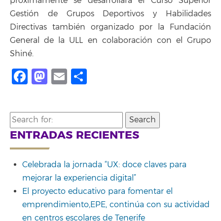
próximamente se desarrollará el Curso Superior
Gestión de Grupos Deportivos y Habilidades
Directivas también organizado por la Fundación
General de la ULL en colaboración con el Grupo
Shiné.
Facebook
Mastodon
Email
Compartir
Search
for:
ENTRADAS RECIENTES
Celebrada la jornada “UX: doce claves para
mejorar la experiencia digital”
El proyecto educativo para fomentar el
emprendimiento,EPE, continúa con su actividad
en centros escolares de Tenerife