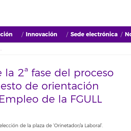
ción
Innovación
Sede electrónica
No
se del proceso selección para el puesto de orientación laboral del Área de Empleo de la FGULL
e la 2ª fase del proceso
uesto de orientación
e Empleo de la FGULL
elección de la plaza de ‘Orinetador/a Laboral’.