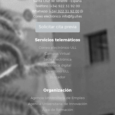
Santa Cruz de Tenerife - España
Teléfono: (+34) 922 31 92 00
Whatsapp:
(+34) 922 31 92 00
Correo electrónico:
info@fg.ull.es
Solicitar cita previa
Servicios telemáticos
Correo electrónico ULL
Campus Virtual
Sede electrónica
Biblioteca digital
Directorio ULL
Buscador
Organización
Agencia Universitaria de Empleo
Agencia Universitaria de Innovación
Área de formación