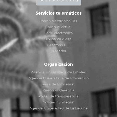
Servicios telemáticos
Correo electrónico ULL
Campus Virtual
Sede electrónica
Biblioteca digital
Directorio ULL
Buscador
Organización
Agencia Universitaria de Empleo
Agencia Universitaria de Innovación
Área de formación
Dirección Gerencia
Portal de transparencia
Noticias Fundación
Agenda Universidad de La Laguna