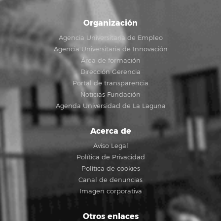
Organización
Agencia Universitaria de Empleo
Agencia Universitaria de Innovación
Área de formación
Dirección Gerencia
Portal de transparencia
Noticias Fundación
Agenda Universidad de La Laguna
Acerca de
Aviso Legal
Política de Privacidad
Política de cookies
Canal de denuncias
Imagen corporativa
Otros enlaces