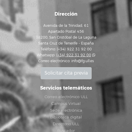
Dirección
Avenida de la Trinidad, 61
Apartado Postal 456
38200, San Cristóbal de La Laguna
Santa Cruz de Tenerife - España
Teléfono: (+34) 922 31 92 00
Whatsapp:
(+34) 922 31 92 00
Correo electrónico:
info@fg.ull.es
Solicitar cita previa
Servicios telemáticos
Correo electrónico ULL
Campus Virtual
Sede electrónica
Biblioteca digital
Directorio ULL
Buscador