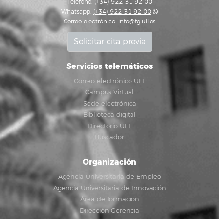
Teléfono: (+34) 922 31 92 00
Whatsapp:
(+34) 922 31 92 00
Correo electrónico:
info@fg.ull.es
Solicitar cita previa
Servicios telemáticos
Correo electrónico ULL
Campus Virtual
Sede electrónica
Biblioteca digital
Directorio ULL
Buscador
Organización
Agencia Universitaria de Empleo
Agencia Universitaria de Innovación
Área de formación
Dirección Gerencia