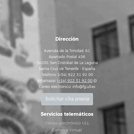
Dirección
Avenida de la Trinidad, 61
Apartado Postal 456
38200, San Cristóbal de La Laguna
Santa Cruz de Tenerife - España
Teléfono: (+34) 922 31 92 00
Whatsapp:
(+34) 922 31 92 00
Correo electrónico:
info@fg.ull.es
Solicitar cita previa
Servicios telemáticos
Correo electrónico ULL
Campus Virtual