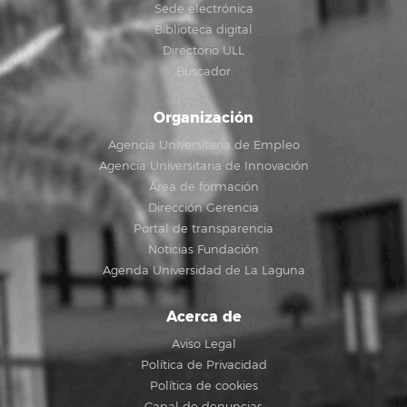
Sede electrónica
Biblioteca digital
Directorio ULL
Buscador
Organización
Agencia Universitaria de Empleo
Agencia Universitaria de Innovación
Área de formación
Dirección Gerencia
Portal de transparencia
Noticias Fundación
Agenda Universidad de La Laguna
Acerca de
Aviso Legal
Política de Privacidad
Política de cookies