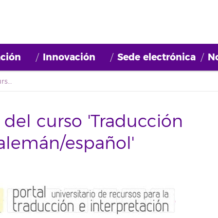
ción
Innovación
Sede electrónica
No
Abierta la matrícula del curso 'Traducción de textos turísticos alemán/español'
 del curso 'Traducción
 alemán/español'