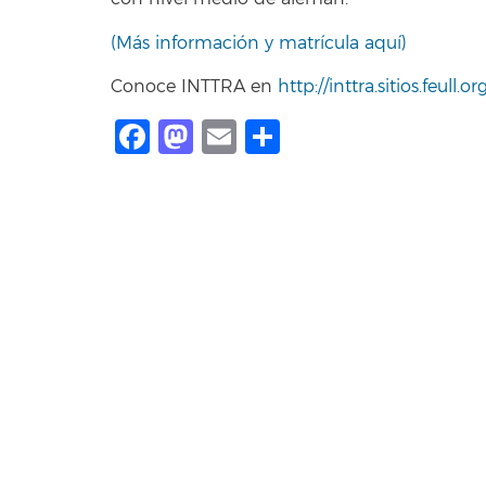
(Más información y matrícula aquí)
Conoce INTTRA en
http://inttra.sitios.feull.or
Facebook
Mastodon
Email
Share