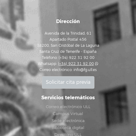
Dirección
Avenida de la Trinidad, 61
Apartado Postal 456
38200, San Cristóbal de La Laguna
Santa Cruz de Tenerife - España
Teléfono: (+34) 922 31 92 00
Whatsapp:
(+34) 922 31 92 00
Correo electrónico:
info@fg.ull.es
Solicitar cita previa
Servicios telemáticos
Correo electrónico ULL
Campus Virtual
Sede electrónica
Biblioteca digital
Directorio ULL