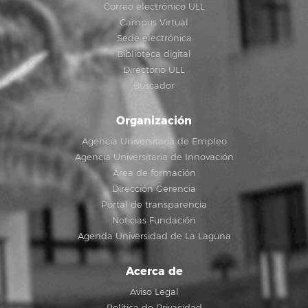
Correo electrónico ULL
Campus Virtual
Sede electrónica
Biblioteca digital
Directorio ULL
Buscador
Organización
Agencia Universitaria de Empleo
Agencia Universitaria de Innovación
Área de formación
Dirección Gerencia
Portal de transparencia
Noticias Fundación
Agenda Universidad de La Laguna
Acerca de
Aviso Legal
Política de Privacidad