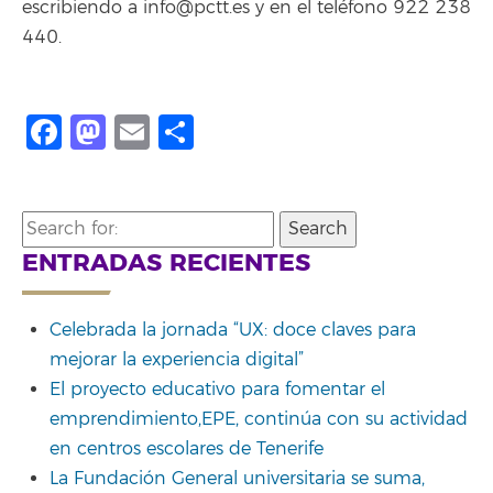
escribiendo a info@pctt.es y en el teléfono 922 238
440.
Facebook
Mastodon
Email
Compartir
Search
for:
ENTRADAS RECIENTES
Celebrada la jornada “UX: doce claves para
mejorar la experiencia digital”
El proyecto educativo para fomentar el
emprendimiento,EPE, continúa con su actividad
en centros escolares de Tenerife
La Fundación General universitaria se suma,