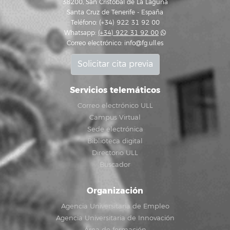
38200, San Cristóbal de La Laguna
Santa Cruz de Tenerife - España
Teléfono: (+34) 922 31 92 00
Whatsapp:
(+34) 922 31 92 00
Correo electrónico:
info@fg.ull.es
Solicitar cita previa
Servicios telemáticos
Correo electrónico ULL
Campus Virtual
Sede electrónica
Biblioteca digital
Directorio ULL
Buscador
Organización
Agencia Universitaria de Empleo
Agencia Universitaria de Innovación
Área de formación