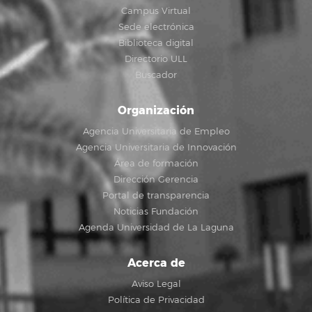
Campus Virtual
Sede electrónica
Biblioteca digital
Directorio ULL
Buscador
Organización
Agencia Universitaria de Empleo
Agencia Universitaria de Innovación
Área de formación
Dirección Gerencia
Portal de transparencia
Noticias Fundación
Agenda Universidad de La Laguna
Acerca de
Aviso Legal
Política de Privacidad