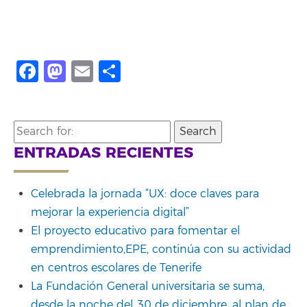
Facebook
Mastodon
Email
Share
Search
for:
ENTRADAS RECIENTES
Celebrada la jornada “UX: doce claves para
mejorar la experiencia digital”
El proyecto educativo para fomentar el
emprendimiento,EPE, continúa con su actividad
en centros escolares de Tenerife
La Fundación General universitaria se suma,
desde la noche del 30 de diciembre, al plan de