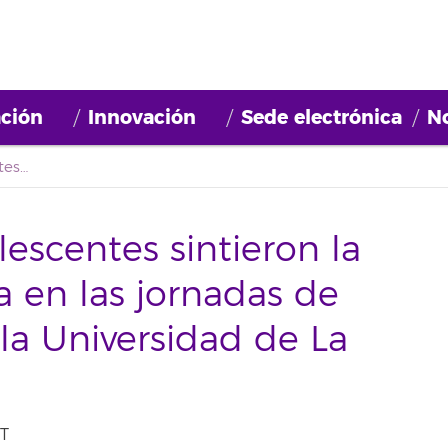
ción
Innovación
Sede electrónica
No
Casi doscientos adolescentes sintieron la energía de la ciencia en las jornadas de puertas abiertas de la Universidad de La Laguna
escentes sintieron la
a en las jornadas de
 la Universidad de La
ET