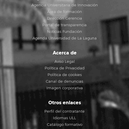
Agencia Universitaria de Innovación
Área de formación
Dirección Gerencia
Portal de transparencia
Noticias Fundación
Agenda Universidad de La Laguna
Acerca de
Aviso Legal
Política de Privacidad
Política de cookies
Canal de denuncias
Imagen corporativa
Otros enlaces
Perfil del contratante
Idiomas ULL
Catálogo formativo