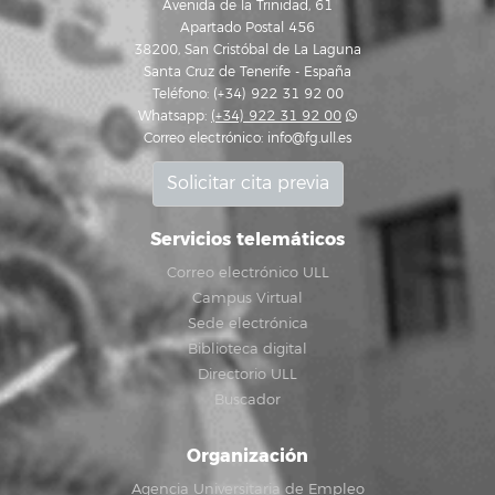
Avenida de la Trinidad, 61
Apartado Postal 456
38200, San Cristóbal de La Laguna
Santa Cruz de Tenerife - España
Teléfono: (+34) 922 31 92 00
Whatsapp:
(+34) 922 31 92 00
Correo electrónico:
info@fg.ull.es
Solicitar cita previa
Servicios telemáticos
Correo electrónico ULL
Campus Virtual
Sede electrónica
Biblioteca digital
Directorio ULL
Buscador
Organización
Agencia Universitaria de Empleo