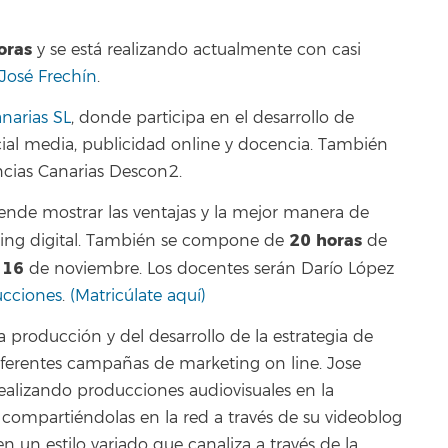
oras
y se está realizando actualmente con casi
José Frechín
.
narias SL
, donde participa en el desarrollo de
ial media, publicidad online y docencia. También
ncias Canarias Descon2.
tende mostrar las ventajas y la mejor manera de
20 horas
keting digital. También se compone de
de
l 16
de noviembre. Los docentes serán Darío López
ucciones
.
(Matricúlate aquí)
a producción y del desarrollo de la estrategia de
iferentes campañas de marketing on line. Jose
alizando producciones audiovisuales en la
compartiéndolas en la red a través de su videoblog
en un estilo variado que canaliza a través de la