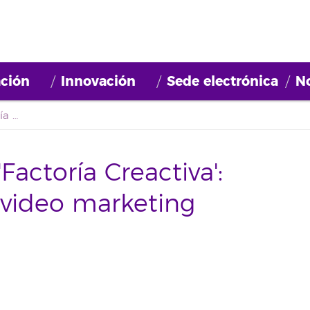
ción
Innovación
Sede electrónica
No
Primeros cursos de 'Factoría Creactiva': publicidad online y video marketing
Factoría Creactiva':
 video marketing