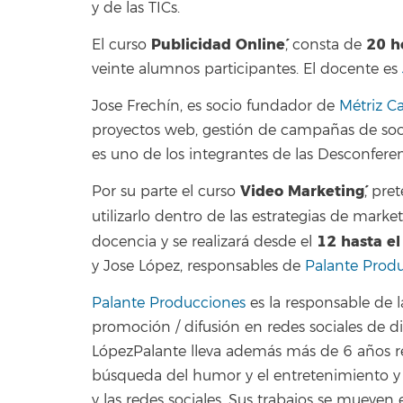
y de las TICs.
`Publicidad Online´
20 h
El curso
, consta de
veinte alumnos participantes. El docente es
Jose Frechín, es socio fundador de
Métriz Ca
proyectos web, gestión de campañas de soc
es uno de los integrantes de las Desconfere
`Video Marketing´
Por su parte el curso
, pre
utilizarlo dentro de las estrategias de mar
12 hasta e
docencia y se realizará desde el
y Jose López, responsables de
Palante Prod
Palante Producciones
es la responsable de l
promoción / difusión en redes sociales de d
LópezPalante lleva además más de 6 años re
búsqueda del humor y el entretenimiento y 
y las redes sociales. Sus trabajos se mueven 