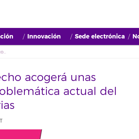
ción
Innovación
Sede electrónica
No
La Facultad de Derecho acogerá unas jornadas sobre la problemática actual del urbanismo en canarias
echo acogerá unas
roblemática actual del
ias
T