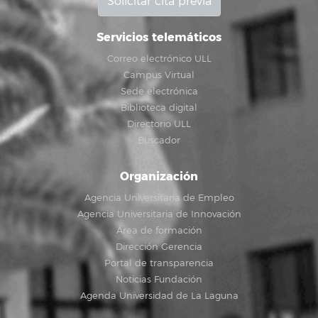
Solicitar cita previa
Servicios telemáticos
Correo electrónico ULL
Campus Virtual
Sede electrónica
Biblioteca digital
Directorio ULL
Buscador
Organización
Agencia Universitaria de Empleo
Agencia Universitaria de Innovación
Área de formación
Dirección Gerencia
Portal de transparencia
Noticias Fundación
Agenda Universidad de La Laguna