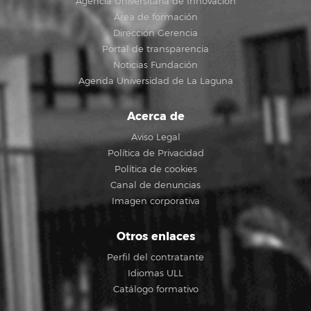
Agencia Universitaria de Innovación
Área de formación
Dirección Gerencia
Portal de transparencia
Noticias Fundación
Agenda Universidad de La Laguna
Acerca de
Aviso Legal
Política de Privacidad
Política de cookies
Canal de denuncias
Imagen corporativa
Otros enlaces
Perfil del contratante
Idiomas ULL
Catálogo formativo