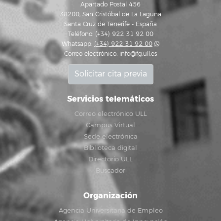
Apartado Postal 456
38200, San Cristóbal de La Laguna
Santa Cruz de Tenerife - España
Teléfono: (+34) 922 31 92 00
Whatsapp:
(+34) 922 31 92 00
Correo electrónico:
info@fg.ull.es
Solicitar cita previa
Servicios telemáticos
Correo electrónico ULL
Campus Virtual
Sede electrónica
Biblioteca digital
Directorio ULL
Buscador
Organización
Agencia Universitaria de Empleo