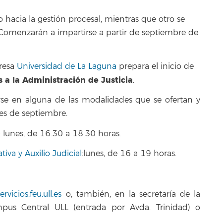
o hacia la gestión procesal, mientras que otro se
al. Comenzarán a impartirse a partir de septiembre de
resa
Universidad de La Laguna
prepara el inicio de
s a la Administración de Justicia
.
irse en alguna de las modalidades que se ofertan y
es de septiembre.
: lunes, de 16.30 a 18.30 horas.
iva y Auxilio Judicial
:lunes, de 16 a 19 horas.
ervicios.feu.ull.es
o, también, en la secretaría de la
ampus Central ULL (entrada por Avda. Trinidad) o