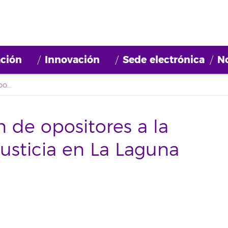
ción
Innovación
Sede electrónica
No
Cursos de formación de opositores a la Administración de Justicia en La Laguna
 de opositores a la
usticia en La Laguna