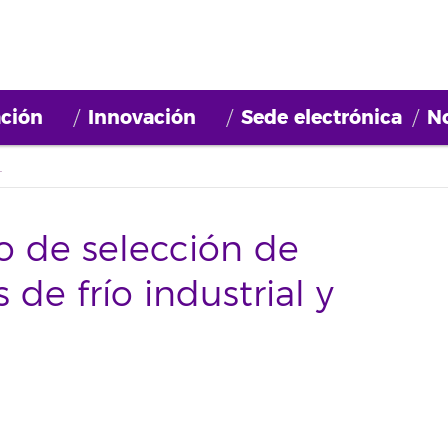
ción
Innovación
Sede electrónica
No
ío industrial y aa/cc
o de selección de
de frío industrial y