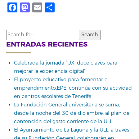
Facebook
Mastodon
Email
Compartir
Search
for:
ENTRADAS RECIENTES
Celebrada la jornada “UX: doce claves para
mejorar la experiencia digital”
El proyecto educativo para fomentar el
emprendimiento,EPE, continúa con su actividad
en centros escolares de Tenerife
La Fundación General universitaria se suma,
desde la noche del 30 de diciembre, al plan de
contención del gasto corriente de la ULL
El Ayuntamiento de La Laguna y la ULL, a través
de su Fundación General, colaborarán en