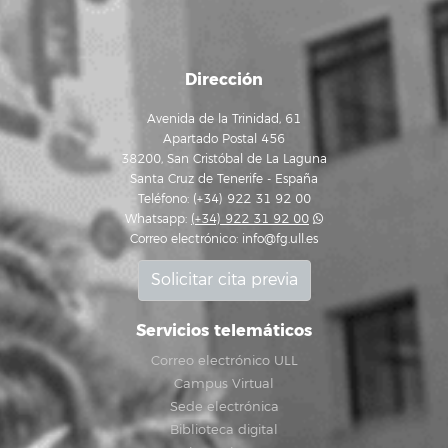
Dirección
Avenida de la Trinidad, 61
Apartado Postal 456
38200, San Cristóbal de La Laguna
Santa Cruz de Tenerife - España
Teléfono: (+34) 922 31 92 00
Whatsapp:
(+34) 922 31 92 00
Correo electrónico:
info@fg.ull.es
Solicitar cita previa
Servicios telemáticos
Correo electrónico ULL
Campus Virtual
Sede electrónica
Biblioteca digital