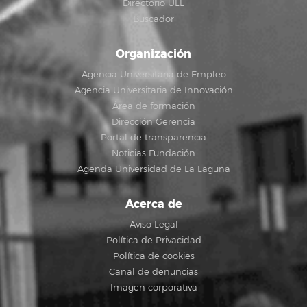
Directorio ULL
Buscador
Organización
Agencia Universitaria de Empleo
Agencia Universitaria de Innovación
Área de formación
Dirección Gerencia
Portal de transparencia
Noticias Fundación
Agenda Universidad de La Laguna
Acerca de
Aviso Legal
Política de Privacidad
Política de cookies
Canal de denuncias
Imagen corporativa