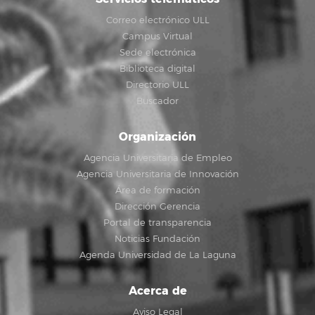
Correo electrónico ULL
Campus Virtual
Sede electrónica
Biblioteca digital
Directorio ULL
Buscador
Organización
Agencia Universitaria de Empleo
Agencia Universitaria de Innovación
Área de formación
Dirección Gerencia
Portal de transparencia
Noticias Fundación
Agenda Universidad de La Laguna
Acerca de
Aviso Legal