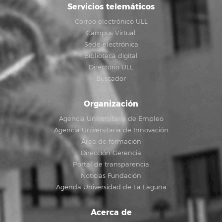
Servicios telemáticos
Correo electrónico ULL
Campus Virtual
Sede electrónica
Biblioteca digital
Directorio ULL
Buscador
Organización
Agencia Universitaria de Empleo
Agencia Universitaria de Innovación
Área de formación
Dirección Gerencia
Portal de transparencia
Noticias Fundación
Agenda Universidad de La Laguna
Acerca de