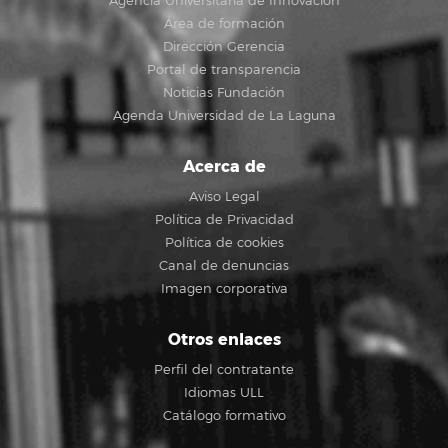
Agencia Universitaria de Innovación
Área de formación
Dirección Gerencia
Portal de transparencia
Noticias Fundación
Agenda Universidad de La Laguna
Acerca de
Aviso Legal
Política de Privacidad
Política de cookies
Canal de denuncias
Imagen corporativa
Otros enlaces
Perfil del contratante
Idiomas ULL
Catálogo formativo