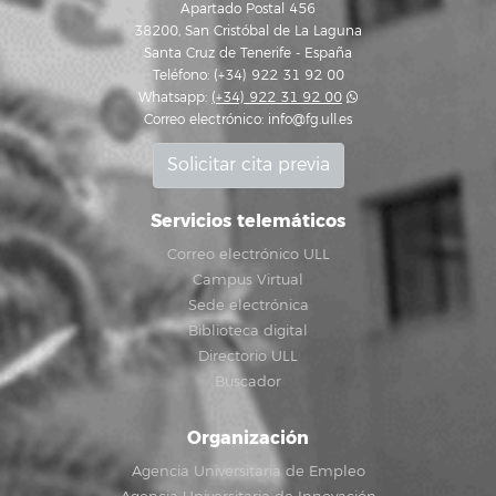
Apartado Postal 456
38200, San Cristóbal de La Laguna
Santa Cruz de Tenerife - España
Teléfono: (+34) 922 31 92 00
Whatsapp:
(+34) 922 31 92 00
Correo electrónico:
info@fg.ull.es
Solicitar cita previa
Servicios telemáticos
Correo electrónico ULL
Campus Virtual
Sede electrónica
Biblioteca digital
Directorio ULL
Buscador
Organización
Agencia Universitaria de Empleo