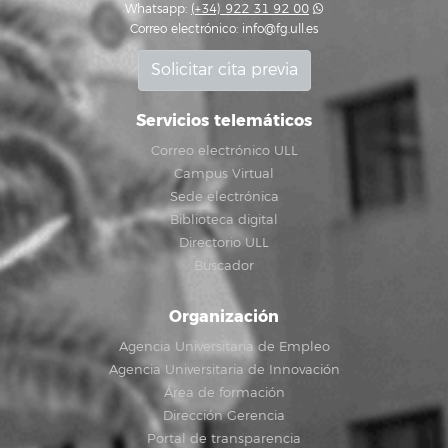
Whatsapp:
(+34) 922 31 92 00
Correo electrónico:
info@fg.ull.es
Solicitar cita previa
Servicios telemáticos
Correo electrónico ULL
Campus Virtual
Sede electrónica
Biblioteca digital
Directorio ULL
Buscador
Organización
Agencia Universitaria de Empleo
Agencia Universitaria de Innovación
Área de formación
Dirección Gerencia
Portal de transparencia