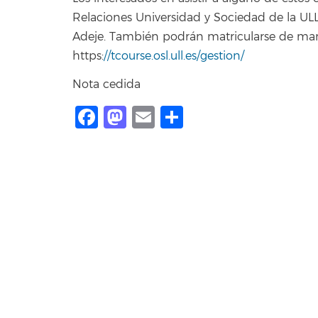
Relaciones Universidad y Sociedad de la ULL
Adeje. También podrán matricularse de man
https:
//tcourse.osl.ull.es/gestion/
Nota cedida
Facebook
Mastodon
Email
Share