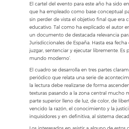
El cartel del evento para este año ha sido en
que ha empleado como base conceptual para 
sin perder de vista el objetivo final que era
educativo. Tal como ha explicado el autor e
un documento de destacada relevancia para 
Jurisdiccionales de España. Hasta esa fecha
juzgar, sentenciar y ejecutar libremente. E
mundo moderno’.
El cuadro se desarrolla en tres partes clara
periódico que relata una serie de aconteci
la lectura debe realizarse de forma ascen
texturas pasando a la zona central mucho me
parte superior lleno de luz, de color, de li
vencido la razón, el conocimiento y la justic
inquisidores y en definitiva, al sistema de
Los interesados en asistir a alguno de estos