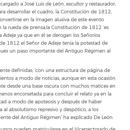
cargado a José Luis de León, escultor y restaurador,
desarrollar el cuadro, la Constitución de 1812,
 convertirse en la imagen alusiva de este evento
n la rueda de prensa,la Constitución de 1812 ‘es
Adeje ya que en él se derogan los Señoríos
 de 1812 el Señor de Adeje tenía la potestad de
s pues un paso importante del Antiguo Régimen al
mente definidas, ‘con una estructura de página de
mientos a modo de noticias, aunque en esta ocasión
dente desde una base oscura con muchos matices en
nos encorsetada para concluir el relato ya en la
bertad a modo de apoteosis y después de haber
ia al absolutismo represivo y despótico, a los
cadente del Antiguo Régimen’ ha explicado De León.
 cursos pueden matricularse en el Vicerrectorado de