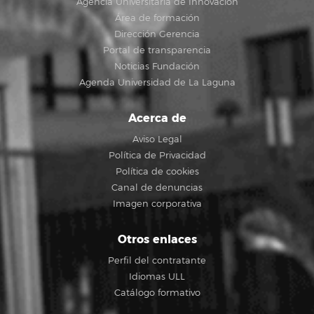
Agencia Universitaria de Innovación
Área de formación
Dirección Gerencia
Portal de transparencia
Noticias Fundación
Agenda Universidad de La Laguna
Acerca de
Aviso Legal
Política de Privacidad
Política de cookies
Canal de denuncias
Imagen corporativa
Otros enlaces
Perfil del contratante
Idiomas ULL
Catálogo formativo