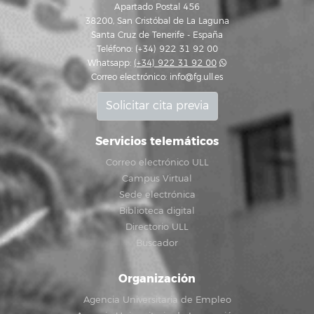
Apartado Postal 456
38200, San Cristóbal de La Laguna
Santa Cruz de Tenerife - España
Teléfono: (+34) 922 31 92 00
Whatsapp:
(+34) 922 31 92 00
Correo electrónico:
info@fg.ull.es
Solicitar cita previa
Servicios telemáticos
Correo electrónico ULL
Campus Virtual
Sede electrónica
Biblioteca digital
Directorio ULL
Buscador
Organización
Agencia Universitaria de Empleo