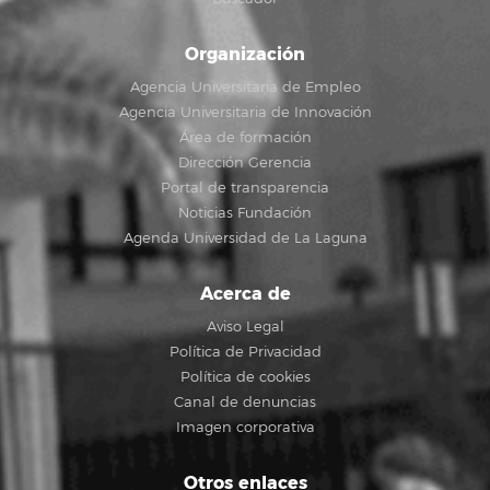
Organización
Agencia Universitaria de Empleo
Agencia Universitaria de Innovación
Área de formación
Dirección Gerencia
Portal de transparencia
Noticias Fundación
Agenda Universidad de La Laguna
Acerca de
Aviso Legal
Política de Privacidad
Política de cookies
Canal de denuncias
Imagen corporativa
Otros enlaces