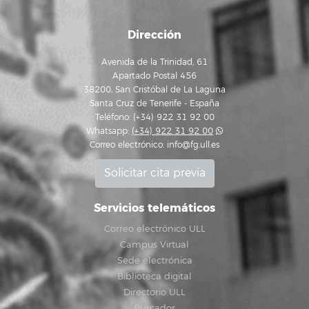
Dirección
Avenida de la Trinidad, 61
Apartado Postal 456
38200, San Cristóbal de La Laguna
Santa Cruz de Tenerife - España
Teléfono: (+34) 922 31 92 00
Whatsapp:
(+34) 922 31 92 00
Correo electrónico:
info@fg.ull.es
Solicitar cita previa
Servicios telemáticos
Correo electrónico ULL
Campus Virtual
Sede electrónica
Biblioteca digital
Directorio ULL
Buscador