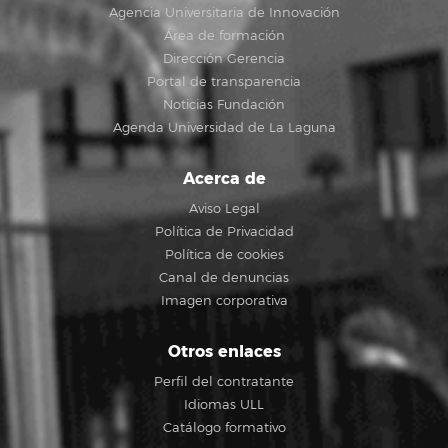
Agencia Universitaria de Innovación
Área de formación
Dirección Gerencia
Portal de transparencia
Noticias Fundación
Agenda Universidad de La Laguna
Acerca de
Aviso Legal
Política de Privacidad
Política de cookies
Canal de denuncias
Imagen corporativa
Otros enlaces
Perfil del contratante
Idiomas ULL
Catálogo formativo