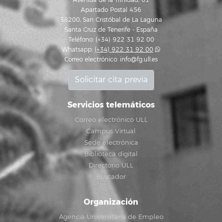
Avenida de la Trinidad, 61
Apartado Postal 456
38200, San Cristóbal de La Laguna
Santa Cruz de Tenerife - España
Teléfono: (+34) 922 31 92 00
Whatsapp:
(+34) 922 31 92 00
Correo electrónico:
info@fg.ull.es
Solicitar cita previa
Servicios telemáticos
Correo electrónico ULL
Campus Virtual
Sede electrónica
Biblioteca digital
Directorio ULL
Buscador
Organización
Agencia Universitaria de Empleo