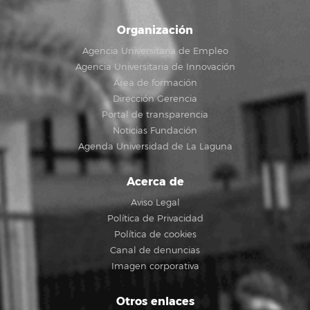
Organización
Agencia Universitaria de Empleo
Agencia Universitaria de Innovación
Área de formación
Dirección Gerencia
Portal de transparencia
Noticias Fundación
Agenda Universidad de La Laguna
Acerca de
Aviso Legal
Política de Privacidad
Política de cookies
Canal de denuncias
Imagen corporativa
Otros enlaces