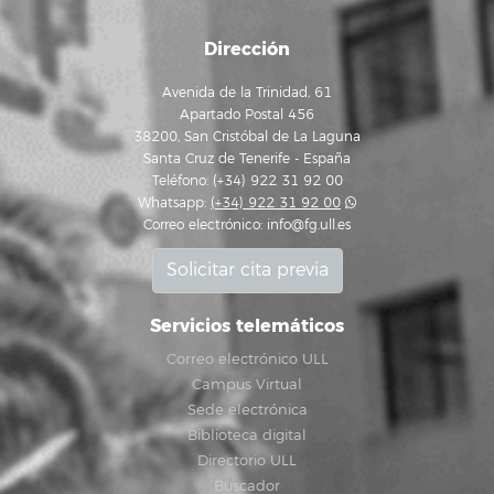
Dirección
Avenida de la Trinidad, 61
Apartado Postal 456
38200, San Cristóbal de La Laguna
Santa Cruz de Tenerife - España
Teléfono: (+34) 922 31 92 00
Whatsapp:
(+34) 922 31 92 00
Correo electrónico:
info@fg.ull.es
Solicitar cita previa
Servicios telemáticos
Correo electrónico ULL
Campus Virtual
Sede electrónica
Biblioteca digital
Directorio ULL
Buscador