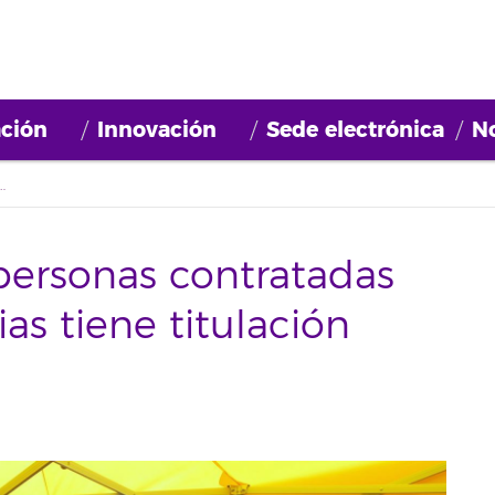
ción
Innovación
Sede electrónica
No
tadas por empresas canarias tiene titulación universitaria
personas contratadas
as tiene titulación