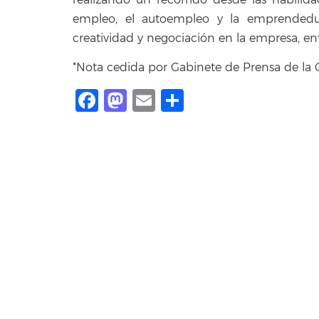
realizando un recorrido desde las habilid
empleo, el autoempleo y la emprendedur
creatividad y negociación en la empresa, ent
*Nota cedida por Gabinete de Prensa de la 
Facebook
Mastodon
Email
Compartir