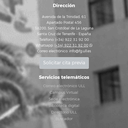
Dirección
Avenida de la Trinidad, 61
Apartado Postal 456
38200, San Cristóbal de La Laguna
Santa Cruz de Tenerife - España
Teléfono: (+34) 922 31 92 00
Whatsapp:
(+34) 922 31 92 00
Correo electrónico:
info@fg.ull.es
Solicitar cita previa
Servicios telemáticos
Correo electrónico ULL
Campus Virtual
Sede electrónica
Biblioteca digital
Directorio ULL
Buscador