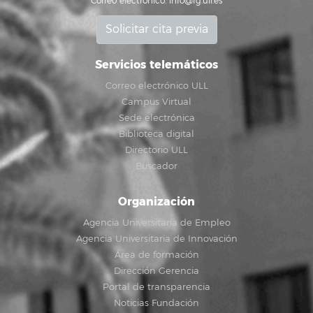
Correo electrónico:
info@fg.ull.es
Solicitar cita previa
Servicios telemáticos
Correo electrónico ULL
Campus Virtual
Sede electrónica
Biblioteca digital
Directorio ULL
Buscador
Organización
Agencia Universitaria de Empleo
Agencia Universitaria de Innovación
Área de formación
Dirección Gerencia
Portal de transparencia
Noticias Fundación