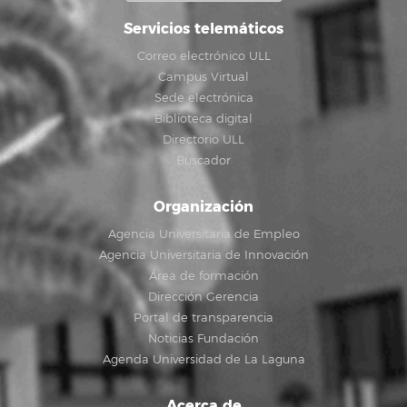
Servicios telemáticos
Correo electrónico ULL
Campus Virtual
Sede electrónica
Biblioteca digital
Directorio ULL
Buscador
Organización
Agencia Universitaria de Empleo
Agencia Universitaria de Innovación
Área de formación
Dirección Gerencia
Portal de transparencia
Noticias Fundación
Agenda Universidad de La Laguna
Acerca de