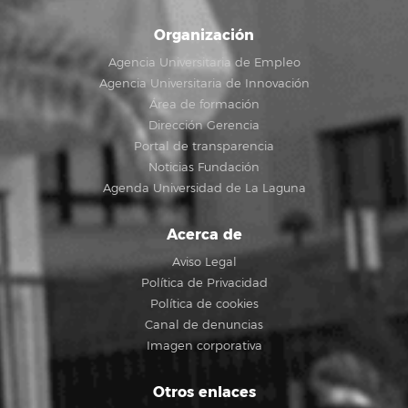
Organización
Agencia Universitaria de Empleo
Agencia Universitaria de Innovación
Área de formación
Dirección Gerencia
Portal de transparencia
Noticias Fundación
Agenda Universidad de La Laguna
Acerca de
Aviso Legal
Política de Privacidad
Política de cookies
Canal de denuncias
Imagen corporativa
Otros enlaces