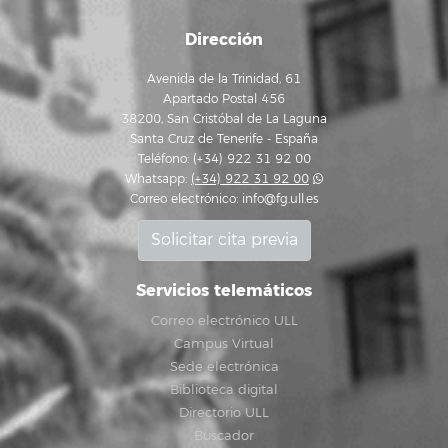
Dirección
Avenida de la Trinidad, 61
Apartado Postal 456
38200, San Cristóbal de La Laguna
Santa Cruz de Tenerife - España
Teléfono: (+34) 922 31 92 00
Whatsapp:
(+34) 922 31 92 00
Correo electrónico:
info@fg.ull.es
Solicitar cita previa
Servicios telemáticos
Correo electrónico ULL
Campus Virtual
Sede electrónica
Biblioteca digital
Directorio ULL
Buscador