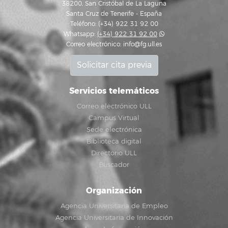
38200, San Cristóbal de La Laguna
Santa Cruz de Tenerife - España
Teléfono: (+34) 922 31 92 00
Whatsapp:
(+34) 922 31 92 00
Correo electrónico:
info@fg.ull.es
Solicitar cita previa
Servicios telemáticos
Correo electrónico ULL
Campus Virtual
Sede electrónica
Biblioteca digital
Directorio ULL
Buscador
Organización
Agencia Universitaria de Empleo
Agencia Universitaria de Innovación