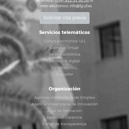
Whatsapp:
(+34) 922 31 92 00
Correo electrónico:
info@fg.ull.es
Solicitar cita previa
Servicios telemáticos
Correo electrónico ULL
Campus Virtual
Sede electrónica
Biblioteca digital
Directorio ULL
Buscador
Organización
Agencia Universitaria de Empleo
Agencia Universitaria de Innovación
Área de formación
Dirección Gerencia
Portal de transparencia